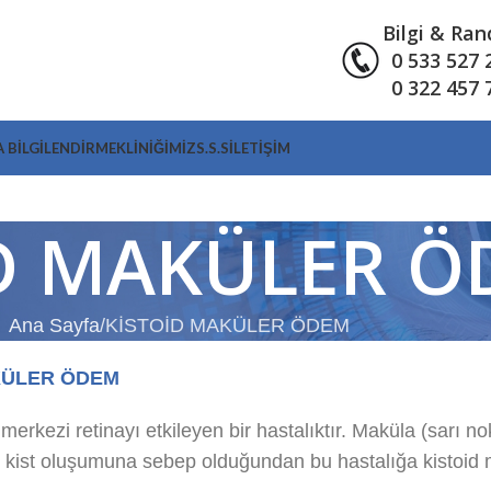
Bilgi & Ra
0 533 527 
0 322 457 
 BİLGİLENDİRME
KLINIĞIMIZ
S.S.S
İLETIŞIM
D MAKÜLER 
Ana Sayfa
KİSTOİD MAKÜLER ÖDEM
KÜLER ÖDEM
rkezi retinayı etkileyen bir hastalıktır. Maküla (sarı nokta
 kist oluşumuna sebep olduğundan bu hastalığa kistoid m