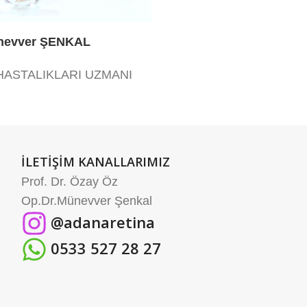
ünevver ŞENKAL
 HASTALIKLARI UZMANI
İLETİŞİM KANALLARIMIZ
Prof. Dr. Özay Öz
Op.Dr.Münevver Şenkal
@adanaretina
0533 527 28 27