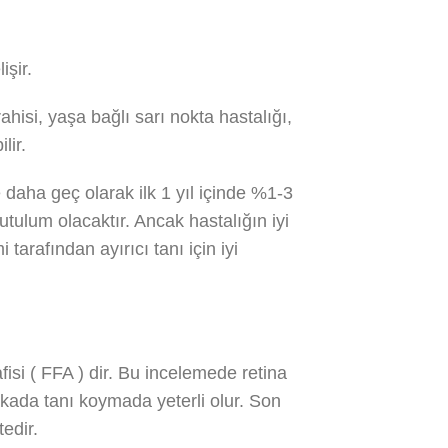
şir.
hisi, yaşa bağlı sarı nokta hastalığı,
ilir.
 daha geç olarak ilk 1 yıl içinde %1-3
tulum olacaktır. Ancak hastalığın iyi
tarafından ayırıcı tanı için iyi
isi ( FFA ) dir. Bu incelemede retina
akada tanı koymada yeterli olur.
Son
edir.