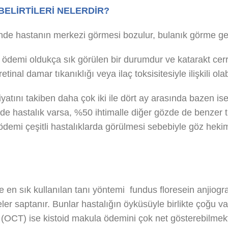
BELİRTİLERİ NELERDİR?
nde hastanın merkezi görmesi bozulur, bulanık görme geli
 ödemi oldukça sık görülen bir durumdur ve katarakt cerra
retinal damar tıkanıklığı veya ilaç toksisitesiyle ilişkili olab
yatını takiben daha çok iki ile dört ay arasında bazen ise
de hastalık varsa, %50 ihtimalle diğer gözde de benzer tu
demi çeşitli hastalıklarda görülmesi sebebiyle göz hekimi 
n sık kullanılan tanı yöntemi fundus floresein anjiograf
er saptanır. Bunlar hastalığın öyküsüyle birlikte çoğu v
i (OCT) ise kistoid makula ödemini çok net gösterebilmekt