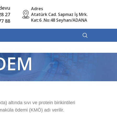
ndevu
Adres
28 27
Atatürk Cad. Sapmaz İş Mrk.
Kat:6 .No:48 Seyhan/ADANA
77 88
ÖDEM
) altında sıvı ve protein birikintileri
aküla ödemi (KMÖ) adı verilir.