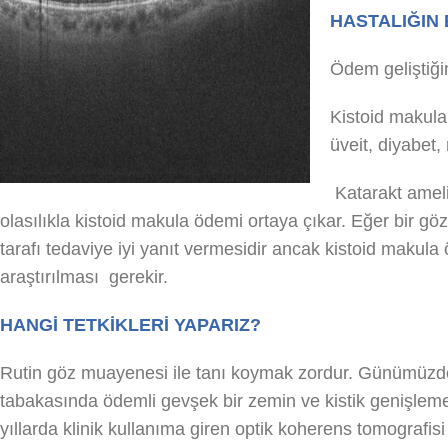
HASTALIĞIN 
Ödem geliştiği
Kistoid makula
üveit, diyabet, 
Katarakt ameli
olasılıkla kistoid makula ödemi ortaya çıkar.
Eğer bir göz
tarafı tedaviye iyi yanıt vermesidir a
ncak kistoid makula ö
araştırılması gerekir.
HANGİ TETKİKLERİ YAPARIZ?
Rutin göz muayenesi ile tanı koymak zordur.
Günümüzde e
tabakasında ödemli gevşek bir zemin ve kistik genişlemel
yıllarda klinik kullanıma giren optik koherens tomografis