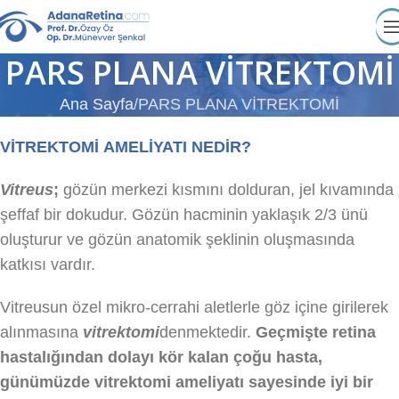
PARS PLANA VİTREKTOMİ
Ana Sayfa
PARS PLANA VİTREKTOMİ
VİTREKTOMİ
AMELİYATI NEDİR?
Vitreus
;
gözün merkezi kısmını dolduran, jel kıvamında
şeffaf bir dokudur. Gözün hacminin yaklaşık 2/3 ünü
oluşturur ve gözün anatomik şeklinin oluşmasında
katkısı vardır.
Vitreusun
özel mikro-cerrahi aletlerle göz içine girilerek
alınmasına
vitrektomi
denmektedir.
Geçmişte retina
hastalığından dolayı kör kalan çoğu hasta,
günümüzde
vitrektomi
ameliyatı sayesinde iyi bir