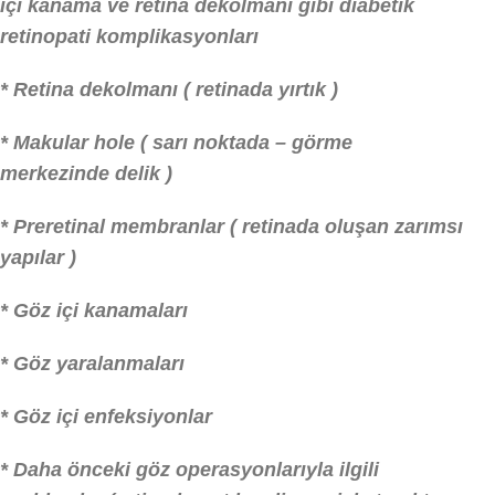
içi
kanama ve retina dekolmanı gibi
diabetik
retinopati komplikasyonları
*
Retina dekolmanı ( retinada
yırtı
k
)
*
Makular
hole (
sarı noktada –
görme
merkezinde
delik )
*
Preretinal
membranlar (
retinada
oluşan zarımsı
yapılar )
*
Göz
içi kanamalar
ı
*
Göz yaralanmaları
*
Göz içi e
nfeksiyonlar
*
Daha önceki göz operasyonlarıyla ilgili