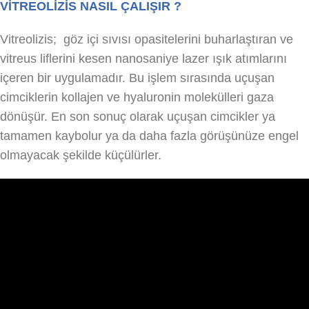
VİTREOLİZİS NASIL ÇALIŞIR ?
Vitreolizis; göz içi sıvısı opasitelerini buharlaştıran ve
vitreus liflerini kesen nanosaniye lazer ışık atımlarını
içeren bir uygulamadır. Bu işlem sırasında uçuşan
cimciklerin kollajen ve hyaluronin molekülleri gaza
dönüşür. En son sonuç olarak uçuşan cimcikler ya
tamamen kaybolur ya da daha fazla görüşünüze engel
olmayacak şekilde küçülürler.