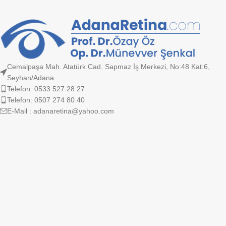
Rhoncus quisque sollicitudin
Decor
Cemalpaşa Mah. Atatürk Cad. Sapmaz İş Merkezi, No:48 Kat:6,
Seyhan/Adana
Telefon: 0533 527 28 27
Telefon: 0507 274 80 40
E-Mail : adanaretina@yahoo.com